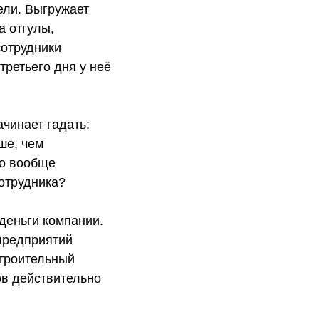
ели. Выгружает
а отгулы,
сотрудники
третьего дня у неё
чинает гадать:
ше, чем
го вообще
сотрудника?
деньги компании.
предприятий
строительный
ов действительно