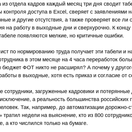
 из отдела кадров каждый месяц три дня сводит таб
 контроля доступа в Excel, сверяет с заявлениями н
ные и другие отсутствия, а также проверяет все ли 
я на работу в выходные дни и сверхурочно. К концу 
 табеле появляются мелкие, но критичные ошибки.
ст по нормированию труда получает эти табели и на
отрудника в этом месяце на 4 часа переработок боль
я бюджет ФОТ никто не расширял? А почему у друго
работы в выходные, хотя есть приказ и согласие от 
 сотрудники, загруженные кадровики и потерянные 
 исключение, а реальность большинства российских 
человек. Так, например, до автоматизации дорожно-
 тратил недели на выяснение, кто из 800 сотрудник
е, а кто числился только на бумаге.