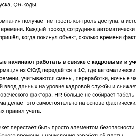
уска, QR-коды.
омпания получает не просто контроль доступа, а ис
 времени. Каждый проход сотрудника автоматически
 пришёл, когда покинул объект, сколько времени фак
ые начинают работать в связке с кадровыми и у
мация из СКУД передаётся в 1С, где автоматическ
ремени, учитываются смены, переработки, ночные ча
й ввод данных на уровне кадровой службы и снижае
ловеческого фактора. HR больше не собирает табель
ма делает это самостоятельно на основе фактически
х правил учета.
икет перестаёт быть просто элементом безопасности.
бочего времени и начисления заработной платы.