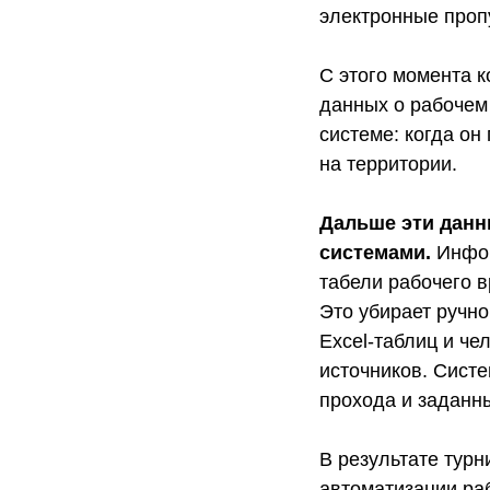
электронные проп
С этого момента к
данных о рабочем
системе: когда он
на территории.
Дальше эти данн
системами.
Инфор
табели рабочего в
Это убирает ручно
Excel-таблиц и че
источников. Систе
прохода и заданны
В результате турн
автоматизации ра