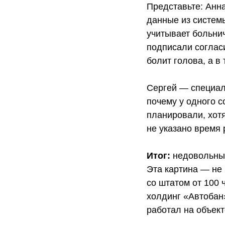
Представьте: Анна
данные из системы
учитывает больнич
подписали согласи
болит голова, а в
Сергей — специали
почему у одного с
планировали, хот
не указано время 
Итог:
недовольные
Эта картина — не
со штатом от 100 
холдинг «Автобан»
работал на объект