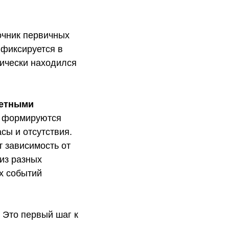
точник первичных
 фиксируется в
тически находился
четными
и формируются
сы и отсутствия.
т зависимость от
 из разных
х событий
 Это первый шаг к