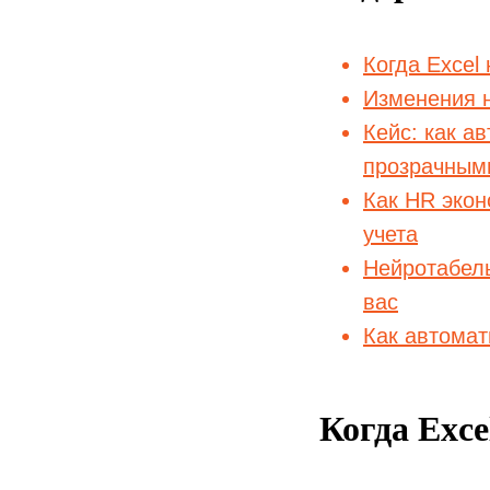
Когда Excel 
Изменения н
Кейс: как а
прозрачным
Как HR экон
учета
Нейротабель
вас
Как автомат
Когда Exce