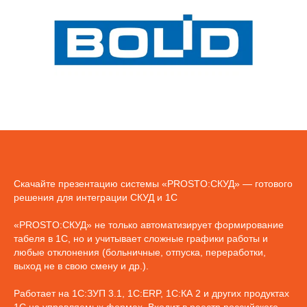
Скачайте презентацию системы «PROSTO:СКУД» — готового
решения для интеграции СКУД и 1С
«PROSTO:СКУД» не только автоматизирует формирование
табеля в 1С, но и учитывает сложные графики работы и
любые отклонения (больничные, отпуска, переработки,
выход не в свою смену и др.).
Работает на 1С:ЗУП 3.1, 1C:ERP, 1С:КА 2 и других продуктах
1С на управляемых формах. Входит в реестр российского